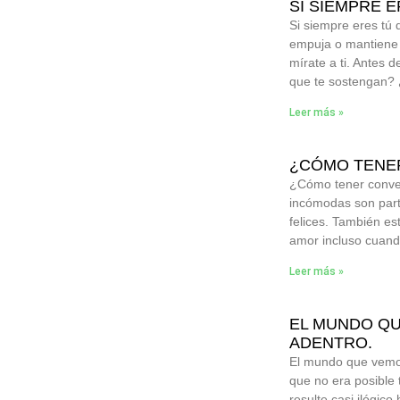
SI SIEMPRE 
Si siempre eres tú 
empuja o mantiene v
mírate a ti. Antes 
que te sostengan?
Leer más »
¿CÓMO TENE
¿Cómo tener conver
incómodas son part
felices. También es
amor incluso cuand
Leer más »
EL MUNDO QU
ADENTRO.
El mundo que vemos
que no era posible 
resulte casi ilógic