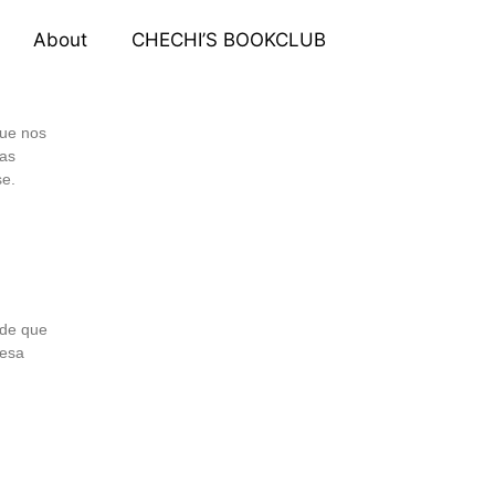
About
CHECHI’S BOOKCLUB
que nos
nas
se.
 de que
 esa