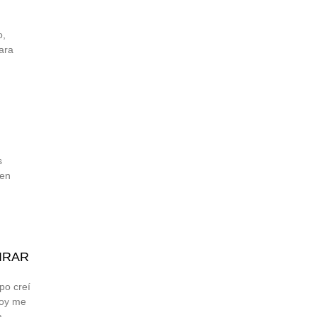
o,
ara
s
den
IRAR
po creí
hoy me
a