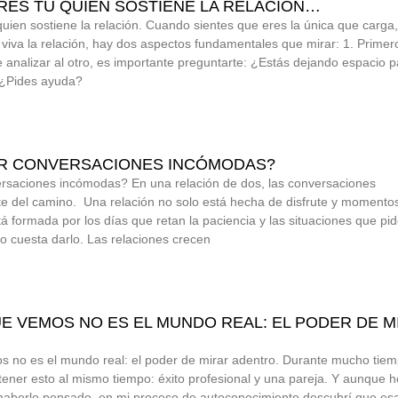
ERES TÚ QUIEN SOSTIENE LA RELACIÓN…
quien sostiene la relación. Cuando sientes que eres la única que carga,
iva la relación, hay dos aspectos fundamentales que mirar: 1. Primer
de analizar al otro, es importante preguntarte: ¿Estás dejando espacio p
 ¿Pides ayuda?
R CONVERSACIONES INCÓMODAS?
saciones incómodas? En una relación de dos, las conversaciones
e del camino. Una relación no solo está hecha de disfrute y momento
tá formada por los días que retan la paciencia y las situaciones que pi
o cuesta darlo. Las relaciones crecen
E VEMOS NO ES EL MUNDO REAL: EL PODER DE M
 no es el mundo real: el poder de mirar adentro. Durante mucho tiem
tener esto al mismo tiempo: éxito profesional y una pareja. Y aunque 
o haberlo pensado, en mi proceso de autoconocimiento descubrí que es