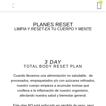
0
TERAPIA TRANSPERSONAL
AMARIAME/UNO A UNO
CHECHI’S BOOKCLUB
PLANES RESET
LIMPIA Y
RESET-EA
TU CUERPO Y MENTE
3 DAY
TOTAL BODY RESET PLAN
Cuando llevamos una alimentación no saludable, de
procesados, empaquetados y/o con azúcares refinados,
nuestro cuerpo empieza a acumular toxinas que
conlleva a la inflamación de nuestro organismo,
afectando nuestra salud y bienestar general.
Este plan NO está enfocado en pérdida de peso, pero